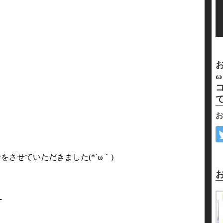
ー
お
会をさせていただきました(*´ω｀)
ー