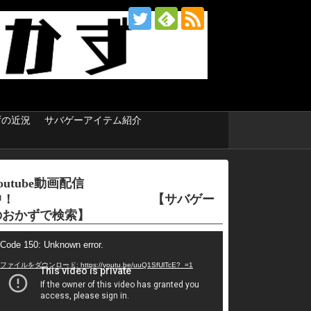
ずの近況
サバゲーアイテム紹介
outube動画配信
中！ 【サバゲー
のおかずで検索】
Code 150: Unknown error.
ファイルをダウンロード: https://youtu.be/uuQ1SfUlTcE?_=1