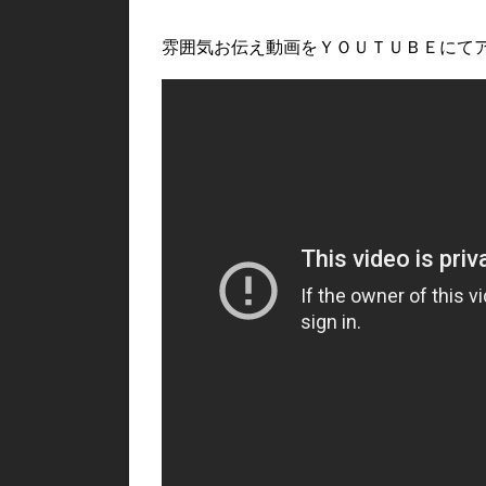
雰囲気お伝え動画をＹＯＵＴＵＢＥにて