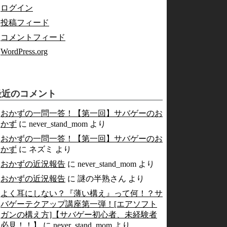
ログイン
投稿フィード
コメントフィード
WordPress.org
最近のコメント
おかずの一問一答！【第一回】サバゲーのお
かず
に
never_stand_mom
より
おかずの一問一答！【第一回】サバゲーのお
かず
に
ネズミ
より
おかずの近況報告
に
never_stand_mom
より
おかずの近況報告
に
謎の半熟さん
より
よく耳にしない？『薄い構え』って何！？サ
バゲーテクアップ講座第一弾！[エアソフト
ガンの構え方]【サバゲー初心者、未経験者
必見！！】
に
never_stand_mom
より