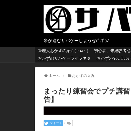
米が進むサバゲーしようぜ(ﾟДﾟ)ﾉ
管理人おかずの紹介(・ω・)
初心者、未経験者必
おかずのサバゲーライフネタ
おかずのYou Tub
ホーム
おかずの近況
まったり練習会でプチ講習
告】
ツイート