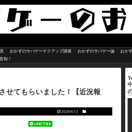
見
おかずのサバゲーテクアップ講座
おかずのサバゲー論
おか
e 告知！
Y
させてもらいました！【近況報
動
画
2020/6/13
おかずの近況
プ
レ
ー
ヤ