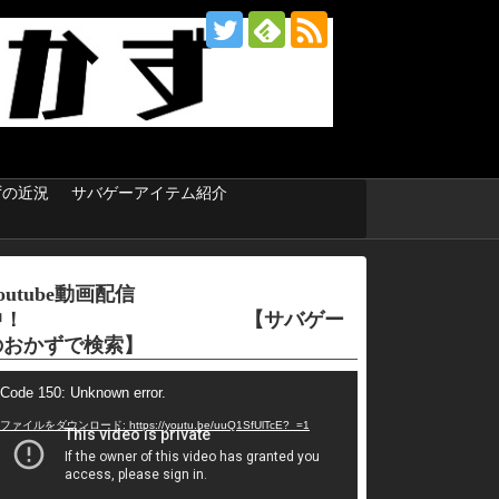
ずの近況
サバゲーアイテム紹介
outube動画配信
中！ 【サバゲー
のおかずで検索】
Code 150: Unknown error.
ファイルをダウンロード: https://youtu.be/uuQ1SfUlTcE?_=1