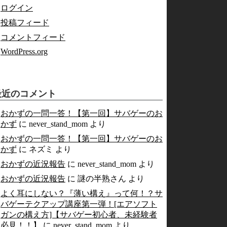
ログイン
投稿フィード
コメントフィード
WordPress.org
最近のコメント
おかずの一問一答！【第一回】サバゲーのお
かず
に
never_stand_mom
より
おかずの一問一答！【第一回】サバゲーのお
かず
に
ネズミ
より
おかずの近況報告
に
never_stand_mom
より
おかずの近況報告
に
謎の半熟さん
より
よく耳にしない？『薄い構え』って何！？サ
バゲーテクアップ講座第一弾！[エアソフト
ガンの構え方]【サバゲー初心者、未経験者
必見！！】
に
never_stand_mom
より