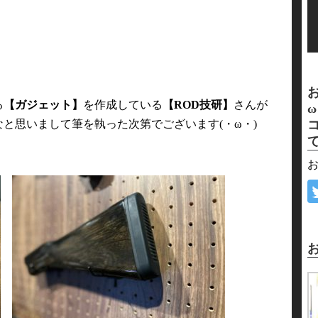
ー
る
【ガジェット】
を作成している
【ROD技研】
さんが
と思いまして筆を執った次第でございます(・ω・)
お