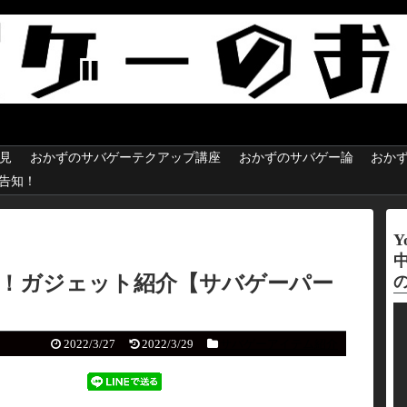
見
おかずのサバゲーテクアップ講座
おかずのサバゲー論
おか
e 告知！
Y
ク！ガジェット紹介【サバゲーパー
動
画
2022/3/27
2022/3/29
サバゲーアイテム紹介
プ
レ
ー
ヤ