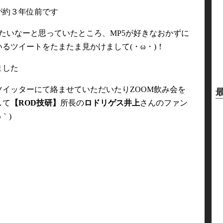
が約３年位前です
えたいなーと思っていたところ、MP5が好きなおかずに
るツイートをたまたま見かけまして(・ω・)！
ました
イッターにて絡ませていただいたりZOOM飲み会を
して
【ROD技研】
所長の
ロドリゲス井上
さんのファン
｀)