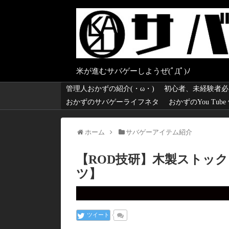
米が進むサバゲーしようぜ(ﾟДﾟ)ﾉ
管理人おかずの紹介(・ω・)
初心者、未経験者必
おかずのサバゲーライフネタ
おかずのYou Tub
ホーム
サバゲーアイテム紹介
【ROD技研】木製ストッ
ツ】
ツイート