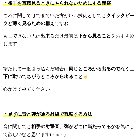
・相手を直接見るときにやられないためにする観察
これに関してはできていた方がいい技術としては
クイックピー
ク
と
薄く見るための構え
ですね
もしできない人は出来るだけ最初は
下から見ること
をおすすめ
します
撃たれて一度引っ込んだ場合は
同じところから出るのでなく上
下に動いてちがうところから出ること
心がけてみてください
・見ずに音と弾が通る射線で観察する方法
音に関しては
相手の射撃音
、
弾がどこに当たってるか
を気にし
て欲しいなと思います(・ω・)