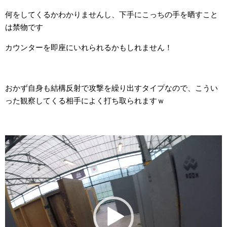
何をしてくるかわかりませんし、下手にこっちの手を晒すこと
は禁物です
カウンターを即座にいれられるかもしれません！
おかず自身も結構反射で攻撃を繰り出すタイプなので、こうい
った観察してくる相手によく打ち取られますｗ
動
画
プ
レ
ー
ヤ
ー