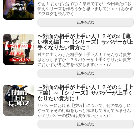
やぁ！ おかずだよ('Д')ノ 早速ですが、今回新たにお
伝えシリーズを作ろうかと思いまして(・ω・) おかず
のブログを読んでく...
記事を読む
〜対面の相手が上手い人！？その2【薄
い構え編】〜【シリーズ】サバゲーが上
手くなりたい貴方に！
対面に出くわした相手が上手い人！？そんな時貴方
はどうしますか！？サバゲーが上手くなりたい貴方
におかずが考え方を伝授します(・ω・)ノ
記事を読む
～対面の相手が上手い人！？その１【上
下編】～【シリーズ】サバゲーが上手く
なりたい貴方に！
サバゲーにおける【技術】について、何の気なしに
やってるその行動をもっと深堀して考えてみません
か？サバゲーの技術は奥が深い(・ω・)！
記事を読む