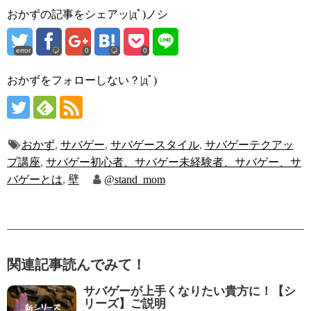
おかずの記事をシェアッ|дﾟ)ノシ
error
0
0
おかずをフォローしない？|дﾟ)
おかず
,
サバゲー
,
サバゲースタイル
,
サバゲーテクアッ
プ講座
,
サバゲー初心者、サバゲー未経験者、サバゲー、サ
バゲーとは
,
壁
@stand_mom
関連記事読んでみて！
サバゲーが上手くなりたい貴方に！【シ
リーズ】ご説明