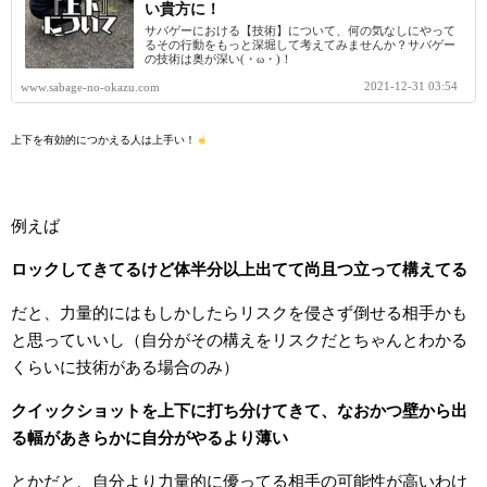
い貴方に！
サバゲーにおける【技術】について、何の気なしにやって
るその行動をもっと深堀して考えてみませんか？サバゲー
の技術は奥が深い(・ω・)！
2021-12-31 03:54
www.sabage-no-okazu.com
上下を有効的につかえる人は上手い！
例えば
ロックしてきてるけど体半分以上出てて尚且つ立って構えてる
だと、力量的にはもしかしたらリスクを侵さず倒せる相手かも
と思っていいし（自分がその構えをリスクだとちゃんとわかる
くらいに技術がある場合のみ）
クイックショットを上下に打ち分けてきて、なおかつ壁から出
る幅があきらかに自分がやるより薄い
とかだと、自分より力量的に優ってる相手の可能性が高いわけ