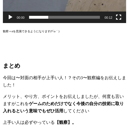
00:00
00:12
観察＋αを意識できるようになります(*´ω｀)
まとめ
今回は〜対面の相手が上手い人！？その
3
〜観察編をお伝えしま
した！
メリット、やり方、ポイントをお伝えしましたが、何度も言い
ますがこれを
ゲームのためだけでなく今後の自分の技術に取り
入れるという意味でもぜひ活用
してください
上手い人は必ずやっている
【観察】。