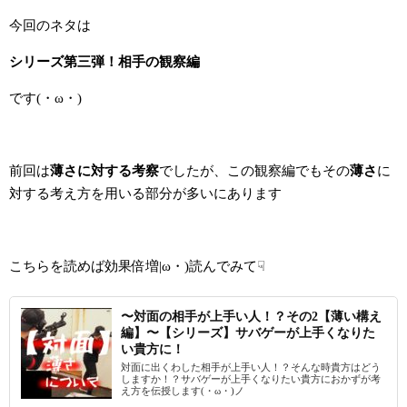
今回のネタは
シリーズ第三弾！相手の観察編
です(・ω・)
前回は
薄さに対する考察
でしたが、この観察編でもその
薄さ
に
対する考え方を用いる部分が多いにあります
こちらを読めば効果倍増|ω・)読んでみて☟
〜対面の相手が上手い人！？その2【薄い構え
編】〜【シリーズ】サバゲーが上手くなりた
い貴方に！
対面に出くわした相手が上手い人！？そんな時貴方はどう
しますか！？サバゲーが上手くなりたい貴方におかずが考
え方を伝授します(・ω・)ノ