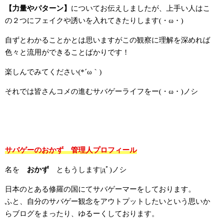
【力量やパターン】
についてお伝えしましたが、上手い人はこ
の２つにフェイクや誘いを入れてきたりします(・ω・)
自ずとわかることかとは思いますがこの観察に理解を深めれば
色々と流用ができることばかりです！
楽しんでみてください(*´ω｀)
それでは皆さんコメの進むサバゲーライフをー(・ω・)ノシ
サバゲーのおかず 管理人プロフィール
名を
おかず
ともうします|дﾟ)ノシ
日本のとある修羅の国にてサバゲーマーをしております。
ふと、自分のサバゲー観念をアウトプットしたいという思いか
らブログをまったり、ゆるーくしております。