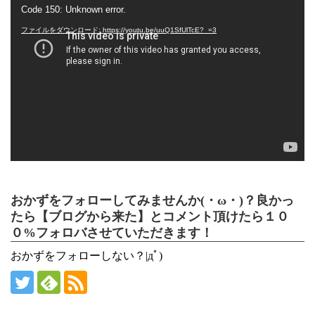
動
Code 150: Unknown error.
画
プ
ファイルをダウンロード: https://youtu.be/uuQ1SfUlTcE?_=3
レ
ー
ヤ
ー
おかずをフォローしてみませんか(・ω・)？良かっ
たら【ブログから来た】とコメント頂けたら１０
０%フォロバさせていただきます！
おかずをフォローしない？|дﾟ)