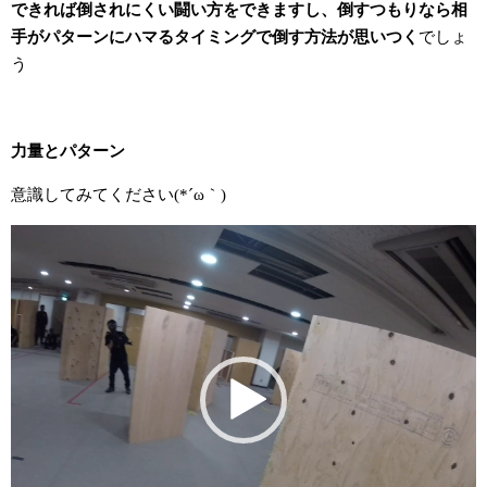
できれば倒されにくい闘い方をできますし、倒すつもりなら相
手がパターンにハマるタイミングで倒す方法が思いつく
でしょ
う
力量とパターン
意識してみてください(*´ω｀)
動
画
プ
レ
ー
ヤ
ー