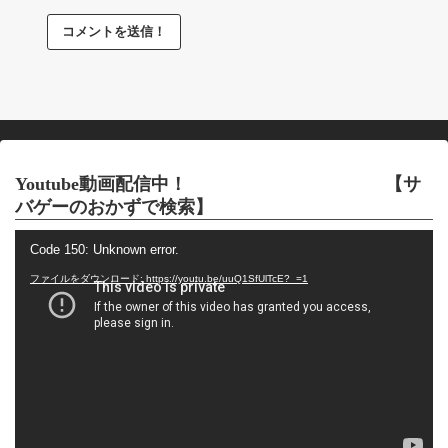
Youtube動画配信中！ 【サ
バゲーのおかずで検索】
動
Code 150: Unknown error.
画
プ
ファイルをダウンロード: https://youtu.be/uuQ1SfUlTcE?_=1
レ
ー
ヤ
ー