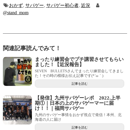
おかず
,
サバゲー
,
サバゲー初心者
,
近況
@stand_mom
関連記事読んでみて！
まったり練習会でプチ講習させてもらい
ました！【近況報告】
SEVEN BULLETSさんでまったり練習会してきまし
た！その時の模様お伝え記事です(*´ω｀)
記事を読む
【発信】九州サバゲーレポ 2022.上半
期①｜日本の上のサバゲーマーに届
け！！｜福岡サバゲー
九州のサバゲー事情をおかず視点で発信！本州、北
海道の人に届け
記事を読む