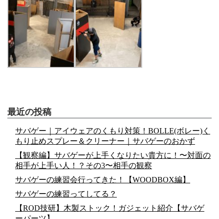
最近の投稿
サバゲー｜アイウェアのくもり対策！BOLLE(ボレー)く
もり止めスプレー＆クリーナー｜サバゲーのおかず
【観察編】サバゲーが上手くなりたい貴方に！〜対面の
相手が上手い人！？その3〜相手の観察
サバゲーの練習会行ってきた！【WOODBOX編】
サバゲーの練習ってしてる？
【ROD技研】木製ストック！ガジェット紹介【サバゲ
ーパーツ】