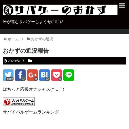
米が進むサバゲーしようぜ(ﾟДﾟ)ﾉ
ホーム
おかずの近況
おかずの近況報告
2020/5/13
おかずの近況
error
0
0
ぽちっと応援オナシャス(*´ω｀)
サバイバルゲームランキング