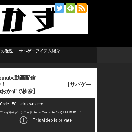
ずの近況
サバゲーアイテム紹介
outube動画配信
中！ 【サバゲー
のおかずで検索】
Code 150: Unknown error.
ファイルをダウンロード: https://youtu.be/uuQ1SfUlTcE?_=1