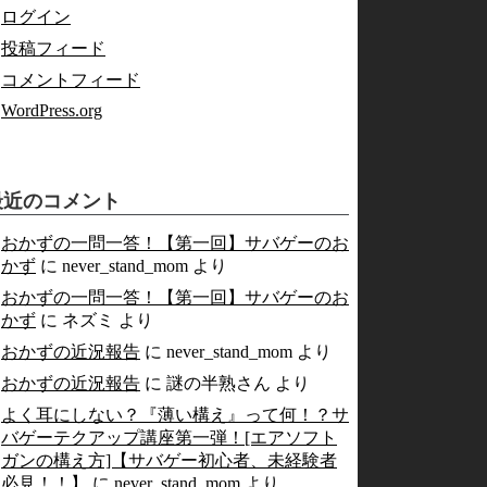
ログイン
投稿フィード
コメントフィード
WordPress.org
最近のコメント
おかずの一問一答！【第一回】サバゲーのお
かず
に
never_stand_mom
より
おかずの一問一答！【第一回】サバゲーのお
かず
に
ネズミ
より
おかずの近況報告
に
never_stand_mom
より
おかずの近況報告
に
謎の半熟さん
より
よく耳にしない？『薄い構え』って何！？サ
バゲーテクアップ講座第一弾！[エアソフト
ガンの構え方]【サバゲー初心者、未経験者
必見！！】
に
never_stand_mom
より