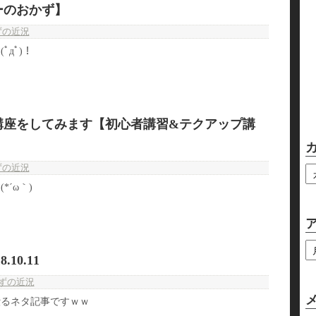
ーのおかず】
ずの近況
дﾟ)！
講座をしてみます【初心者講習&テクアップ講
ずの近況
´ω｀)
10.11
ずの近況
綴るネタ記事ですｗｗ