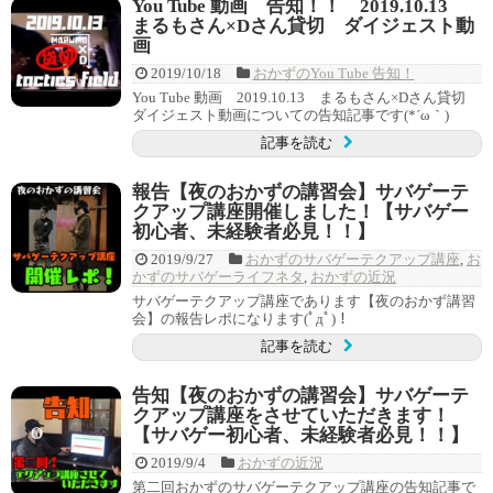
You Tube 動画 告知！！ 2019.10.13
まるもさん×Dさん貸切 ダイジェスト動
画
2019/10/18
おかずのYou Tube 告知！
You Tube 動画 2019.10.13 まるもさん×Dさん貸切
ダイジェスト動画についての告知記事です(*´ω｀)
記事を読む
報告【夜のおかずの講習会】サバゲーテ
クアップ講座開催しました！【サバゲー
初心者、未経験者必見！！】
2019/9/27
おかずのサバゲーテクアップ講座
,
お
かずのサバゲーライフネタ
,
おかずの近況
サバゲーテクアップ講座であります【夜のおかず講習
会】の報告レポになります(ﾟдﾟ)！
記事を読む
告知【夜のおかずの講習会】サバゲーテ
クアップ講座をさせていただきます！
【サバゲー初心者、未経験者必見！！】
2019/9/4
おかずの近況
第二回おかずのサバゲーテクアップ講座の告知記事で