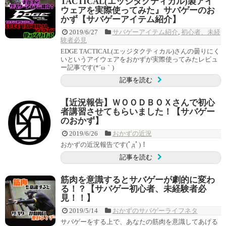
TACTICAL(エッジタクティカル)製アイ
ウェアを実際使ってみた』サバゲーのお
かず【サバゲーアイテム紹介】
2019/6/27
サバゲーアイテム紹介
,
初心者、未経
験者必見
EDGE TACTICAL(エッジタクティカル)さんの曇りにく
いというアイウェアをおかずが実際使ってみたレビュ
ー記事です(*´ω｀)
記事を読む
【近況報告】ＷＯＯＤＢＯＸさんで初心
者講習させてもらいました！【サバゲー
のおかず】
2019/6/26
おかずの近況
おかずの近況報告です(ﾟдﾟ)！
記事を読む
筋肉を意識するとサバゲーが劇的に変わ
る！？【サバゲー初心者、未経験者必
見！！】
2019/5/14
おかずのサバゲーライフネタ
サバゲーをする上で、あなたの筋肉を意識してあげる