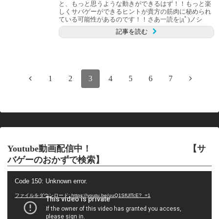
と、もっと思うような動きができるはず！！もっと楽
しくサバゲーができるヒントが貴方の筋肉に秘められ
ている可能性があるのです！！さあ一読を|дﾟ)ノシ
記事を読む
1
2
3
4
5
6
7
Youtube動画配信中！ 【サ
バゲーのおかずで検索】
動
Code 150: Unknown error.
画
プ
ファイルをダウンロード: https://youtu.be/uuQ1SfUlTcE?_=1
レ
ー