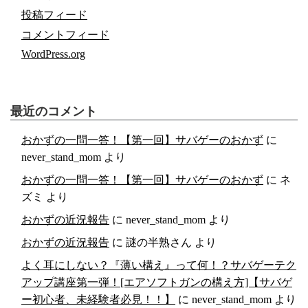
投稿フィード
コメントフィード
WordPress.org
最近のコメント
おかずの一問一答！【第一回】サバゲーのおかず
に
never_stand_mom
より
おかずの一問一答！【第一回】サバゲーのおかず
に
ネ
ズミ
より
おかずの近況報告
に
never_stand_mom
より
おかずの近況報告
に
謎の半熟さん
より
よく耳にしない？『薄い構え』って何！？サバゲーテク
アップ講座第一弾！[エアソフトガンの構え方]【サバゲ
ー初心者、未経験者必見！！】
に
never_stand_mom
より