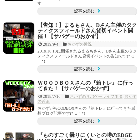
す
記事を読む
【告知！】まるもさん、Dさん主催のタク
ティクスフィールドさん貸切イベント開
催！【サバゲーのおかず】
2019/9/4
おかずの近況
2019.10.13に開催されるまるもさん、Dさん主催のタク
ティクスフィールドさん貸切イベントの告知です(*´ω
｀*)
記事を読む
ＷＯＯＤＢＯＸさんの『箱トレ』に行っ
てきた！【サバゲーのおかず】
2019/7/16
おかずのサバゲーライフネタ
,
おかず
の近況
おかずがWOODBOXさんの『箱トレ』に行ってきた感
想ブログ記事です(*´ω｀*)
記事を読む
『ものすごく曇りにくいとの噂のEDGE