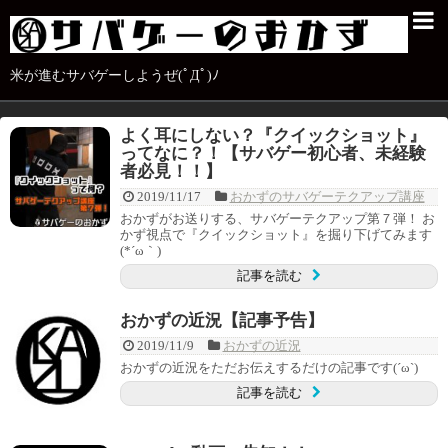
米が進むサバゲーしようぜ(ﾟДﾟ)ﾉ
よく耳にしない？『クイックショット』
ってなに？！【サバゲー初心者、未経験
者必見！！】
2019/11/17
おかずのサバゲーテクアップ講座
おかずがお送りする、サバゲーテクアップ第７弾！ お
かず視点で『クイックショット』を掘り下げてみます
(*´ω｀)
記事を読む
おかずの近況【記事予告】
2019/11/9
おかずの近況
おかずの近況をただお伝えするだけの記事です(´ω`)
記事を読む