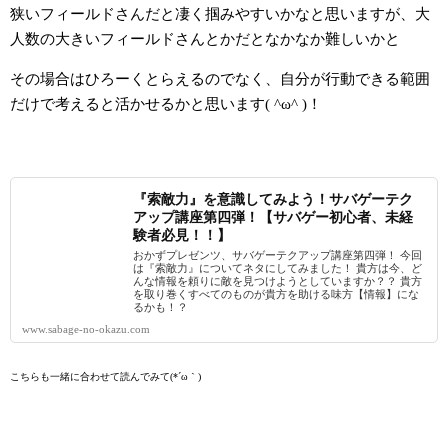
狭いフィールドさんだと凄く掴みやすいかなと思いますが、大
人数の大きいフィールドさんとかだとなかなか難しいかと
その場合はひろーくとらえるのでなく、自分が行動できる範囲
だけで考えると活かせるかと思います( ^ω^ )！
『索敵力』を意識してみよう！サバゲーテク
アップ講座第四弾！【サバゲー初心者、未経
験者必見！！】
おかずプレゼンツ、サバゲーテクアップ講座第四弾！ 今回
は『索敵力』についてネタにしてみました！ 貴方は今、ど
んな情報を頼りに敵を見つけようとしていますか？？ 貴方
を取り巻くすべてのものが貴方を助ける味方【情報】にな
るかも！？
www.sabage-no-okazu.com
こちらも一緒に合わせて読んでみて(*´ω｀)