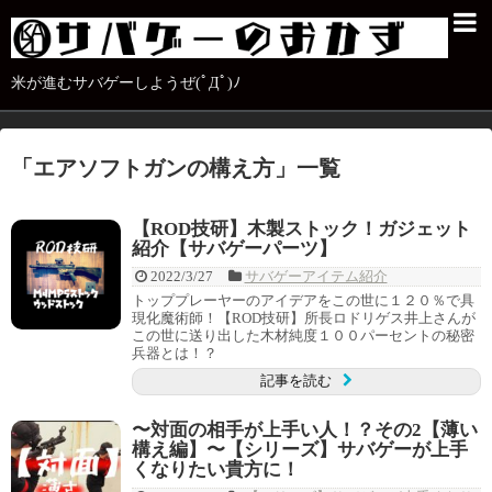
米が進むサバゲーしようぜ(ﾟДﾟ)ﾉ
「
エアソフトガンの構え方
」
一覧
【ROD技研】木製ストック！ガジェット
紹介【サバゲーパーツ】
2022/3/27
サバゲーアイテム紹介
トッププレーヤーのアイデアをこの世に１２０％で具
現化魔術師！【ROD技研】所長ロドリゲス井上さんが
この世に送り出した木材純度１００パーセントの秘密
兵器とは！？
記事を読む
〜対面の相手が上手い人！？その2【薄い
構え編】〜【シリーズ】サバゲーが上手
くなりたい貴方に！