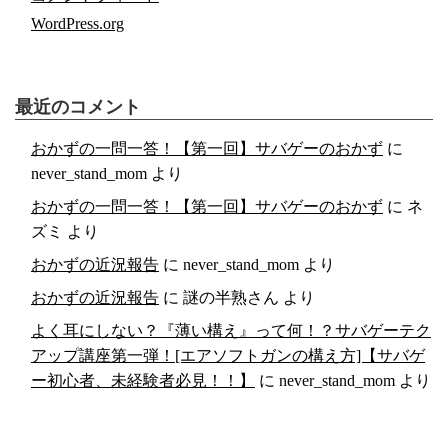
WordPress.org
最近のコメント
おかずの一問一答！【第一回】サバゲーのおかず
に
never_stand_mom
より
おかずの一問一答！【第一回】サバゲーのおかず
に
ネ
ズミ
より
おかずの近況報告
に
never_stand_mom
より
おかずの近況報告
に
謎の半熟さん
より
よく耳にしない？『薄い構え』って何！？サバゲーテク
アップ講座第一弾！[エアソフトガンの構え方]【サバゲ
ー初心者、未経験者必見！！】
に
never_stand_mom
より