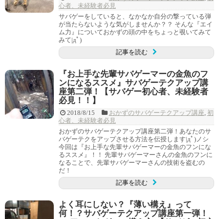
心者、未経験者必見
サバゲーをしていると、なかなか自分の撃っている弾
が当たらないような気がしませんか？？ そんな『エイ
ム力』についておかずの頭の中をちょっと覗いてみて
みて|дﾟ)
記事を読む
『お上手な先輩サバゲーマーの金魚のフ
ンになるススメ』サバゲーテクアップ講
座第二弾！【サバゲー初心者、未経験者
必見！！】
2018/8/15
おかずのサバゲーテクアップ講座
,
初
心者、未経験者必見
おかずのサバゲーテクアップ講座第二弾！あなたのサ
バゲーテクをアップさせる方法を伝授します|дﾟ)ノシ
今回は『お上手な先輩サバゲーマーの金魚のフンにな
るススメ』！！ 先輩サバゲーマーさんの金魚のフンに
なることで、先輩サバゲーマーさんの技術を盗むの
だ！
記事を読む
よく耳にしない？『薄い構え』って
何！？サバゲーテクアップ講座第一弾！