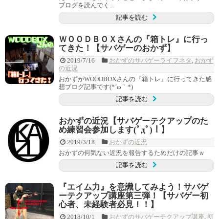
ブログを読んでく...
記事を読む
ＷＯＯＤＢＯＸさんの『箱トレ』に行っ
てきた！【サバゲーのおかず】
2019/7/16
おかずのサバゲーライフネタ
,
おかず
の近況
おかずがWOODBOXさんの『箱トレ』に行ってきた感
想ブログ記事です(*´ω｀*)
記事を読む
おかずの近況【サバゲーテクアップのた
め練習会参加します(ﾟдﾟ)！】
2019/3/18
おかずの近況
おかずの何気ない近況を報告するためだけの記事ｗ
記事を読む
『エイム力』を意識してみよう！サバゲ
ーテクアップ講座第三弾！【サバゲー初
心者、未経験者必見！！】
2018/10/1
おかずのサバゲーテクアップ講座
,
初