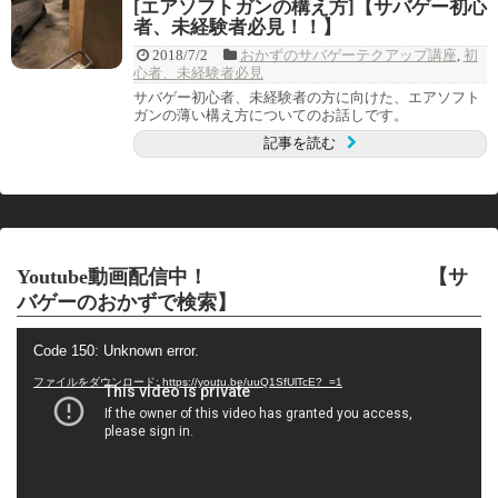
[エアソフトガンの構え方]【サバゲー初心
者、未経験者必見！！】
2018/7/2
おかずのサバゲーテクアップ講座
,
初
心者、未経験者必見
サバゲー初心者、未経験者の方に向けた、エアソフト
ガンの薄い構え方についてのお話しです。
記事を読む
Youtube動画配信中！ 【サ
バゲーのおかずで検索】
動
Code 150: Unknown error.
画
プ
ファイルをダウンロード: https://youtu.be/uuQ1SfUlTcE?_=1
レ
ー
ヤ
ー