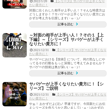
2022/1/20
【シリーズ】サバゲーが上手くなり
たい貴方に！
対面に出くわした相手が上手い人！？そんな時貴方は
どうしますか！？サバゲーが上手くなりたい貴方にお
かずが考え方を伝授します(・ω・)ノ
記事を読む
～対面の相手が上手い人！？その１【上
下編】～【シリーズ】サバゲーが上手く
なりたい貴方に！
2021/12/31
【シリーズ】サバゲーが上手くなり
たい貴方に！
サバゲーにおける【技術】について、何の気なしにや
ってるその行動をもっと深堀して考えてみませんか？
サバゲーの技術は奥が深い(・ω・)！
記事を読む
サバゲーが上手くなりたい貴方に！【シ
リーズ】ご説明
2021/12/31
【シリーズ】サバゲーが上手くなり
たい貴方に！
やぁ！ おかずだよ('Д')ノ 早速ですが、今回新たにお伝
えシリーズを作ろうかと思いまして(・ω・) おかずの