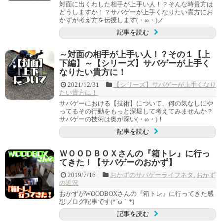
対面に出くわした相手が上手い人！？そんな時貴方は
どうしますか！？サバゲーが上手くなりたい貴方にお
かずが考え方を伝授します(・ω・)ノ
記事を読む
～対面の相手が上手い人！？その１【上
下編】～【シリーズ】サバゲーが上手く
なりたい貴方に！
2021/12/31
【シリーズ】サバゲーが上手くなり
たい貴方に！
サバゲーにおける【技術】について、何の気なしにや
ってるその行動をもっと深堀して考えてみませんか？
サバゲーの技術は奥が深い(・ω・)！
記事を読む
ＷＯＯＤＢＯＸさんの『箱トレ』に行っ
てきた！【サバゲーのおかず】
2019/7/16
おかずのサバゲーライフネタ
,
おかず
の近況
おかずがWOODBOXさんの『箱トレ』に行ってきた感
想ブログ記事です(*´ω｀*)
記事を読む