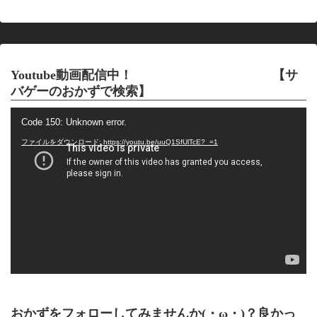
Youtube動画配信中！ 【サ
バゲーのおかずで検索】
動
Code 150: Unknown error.
画
プ
ファイルをダウンロード: https://youtu.be/uuQ1SfUlTcE?_=1
レ
ー
ヤ
ー
おかずをフォローしてみませんか(・ω・)？良かっ