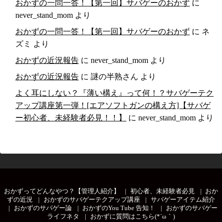
おかずの一問一答！【第一回】サバゲーのおかず
に
never_stand_mom
より
おかずの一問一答！【第一回】サバゲーのおかず
に
ネ
ズミ
より
おかずの近況報告
に
never_stand_mom
より
おかずの近況報告
に
謎の半熟さん
より
よく耳にしない？『薄い構え』って何！？サバゲーテク
アップ講座第一弾！[エアソフトガンの構え方]【サバゲ
ー初心者、未経験者必見！！】
に
never_stand_mom
より
おかずってどんなやつ？【管理人紹介】
初心者、未経験者必見
おか
ずの近況
おかずのサバゲーテクアップ講座
サバゲーアイテム紹介
おかずのサバゲー論
おかずのYou Tube 告知！
おかずのサバゲー
ライフネタ
おかずに質問はこちら(*´ω｀)