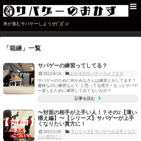
米が進むサバゲーしようぜ(ﾟДﾟ)ﾉ
「
箱練
」
一覧
サバゲーの練習ってしてる？
2022/6/24
おかずのサバゲーライフネタ
サバゲーのために何かみなさんは練習とかしてます？
趣味なのに練習なんて..と思ってる貴方！もっとサバゲ
ー楽しむために練習してみてもいかが？
記事を読む
〜対面の相手が上手い人！？その2【薄い
構え編】〜【シリーズ】サバゲーが上手
くなりたい貴方に！
2022/1/20
【シリーズ】サバゲーが上手くなり
たい貴方に！