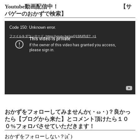
Youtube動画配信中！ 【サ
バゲーのおかずで検索】
動
Code 150: Unknown error.
画
プ
ファイルをダウンロード: https://youtu.be/uuQ1SfUlTcE?_=1
レ
ー
ヤ
ー
おかずをフォローしてみませんか(・ω・)？良かっ
たら【ブログから来た】とコメント頂けたら１０
０%フォロバさせていただきます！
おかずをフォローしない？|дﾟ)