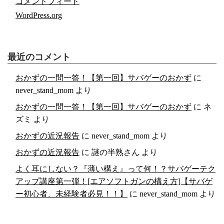
コメントフィード
WordPress.org
最近のコメント
おかずの一問一答！【第一回】サバゲーのおかず
に
never_stand_mom
より
おかずの一問一答！【第一回】サバゲーのおかず
に
ネ
ズミ
より
おかずの近況報告
に
never_stand_mom
より
おかずの近況報告
に
謎の半熟さん
より
よく耳にしない？『薄い構え』って何！？サバゲーテク
アップ講座第一弾！[エアソフトガンの構え方]【サバゲ
ー初心者、未経験者必見！！】
に
never_stand_mom
より