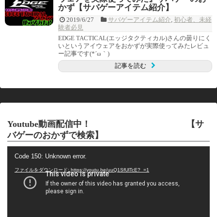
かず【サバゲーアイテム紹介】
2019/6/27
サバゲーアイテム紹介
,
初心者、未経
験者必見
EDGE TACTICAL(エッジタクティカル)さんの曇りにく
いというアイウェアをおかずが実際使ってみたレビュ
ー記事です(*´ω｀)
記事を読む
Youtube動画配信中！ 【サ
バゲーのおかずで検索】
動
Code 150: Unknown error.
画
プ
ファイルをダウンロード: https://youtu.be/uuQ1SfUlTcE?_=1
レ
ー
ヤ
ー