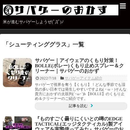
米が進むサバゲーしようぜ(ﾟДﾟ)ﾉ
「
シューティンググラス
」
一覧
サバゲー｜アイウェアのくもり対策！
BOLLE(ボレー)くもり止めスプレー＆ク
リーナー｜サバゲーのおかず
2022/7/18
サバゲーアイテム紹介
サバゲーで視界を奪う【くもり】！どんな季節でも湿
気の多い日本では発生しやすいですよね(・ω・)そんな
貴方におかずの太鼓判(`･ω･´)b【BOLLE】のくもり止
め＆クリーナーのご紹介です。
記事を読む
『ものすごく曇りにくいとの噂のEDGE
TACTICAL(エッジタクティカル)製アイ
ウェアを実際使ってみた』サバゲーのお